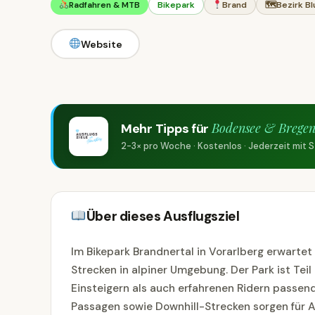
Radfahren & MTB
Bikepark
Brand
🗺
Bezirk B
Website
Bodensee & Bregen
Mehr Tipps für
2-3× pro Woche · Kostenlos · Jederzeit mit
Über dieses Ausflugsziel
Im Bikepark Brandnertal in Vorarlberg erwartet
Strecken in alpiner Umgebung. Der Park ist Tei
Einsteigern als auch erfahrenen Ridern passend
Passagen sowie Downhill-Strecken sorgen für