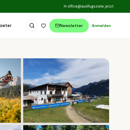
✉
office@ausflugsziele.jetzt
bieter
Newsletter
Anmelden