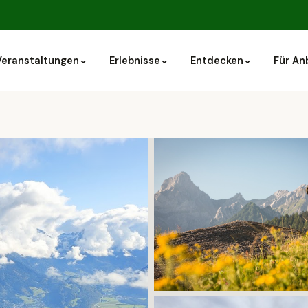
⌄
⌄
⌄
Veranstaltungen
Erlebnisse
Entdecken
Für An