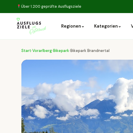
Über 1.200 geprüfte Ausflugsziele
⌄
⌄
Regionen
Kategorien
Start
›
Vorarlberg
›
Bikepark
›
Bikepark Brandnertal