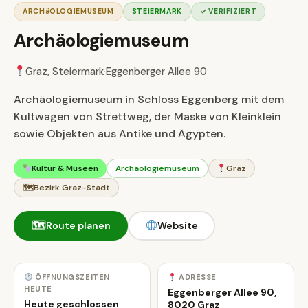
ARCHäOLOGIEMUSEUM
STEIERMARK
✓ VERIFIZIERT
Archäologiemuseum
Graz, Steiermark
·
Eggenberger Allee 90
Archäologiemuseum in Schloss Eggenberg mit dem
Kultwagen von Strettweg, der Maske von Kleinklein
sowie Objekten aus Antike und Ägypten.
Kultur & Museen
Archäologiemuseum
Graz
🗺
Bezirk Graz-Stadt
🗺
Route planen
Website
ÖFFNUNGSZEITEN
ADRESSE
HEUTE
Eggenberger Allee 90,
Heute geschlossen
8020 Graz