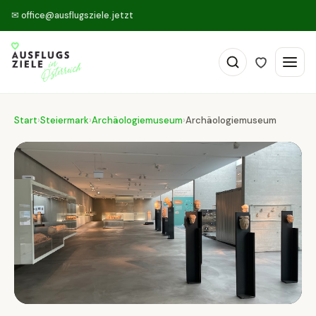
✉
office@ausflugsziele.jetzt
Start
›
Steiermark
›
Archäologiemuseum
›
Archäologiemuseum